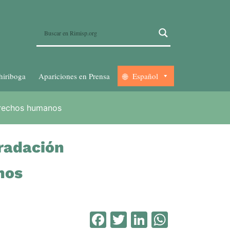
hiriboga
Apariciones en Prensa
Español
derechos humanos
gradación
nos
Facebook
Twitter
LinkedIn
WhatsA