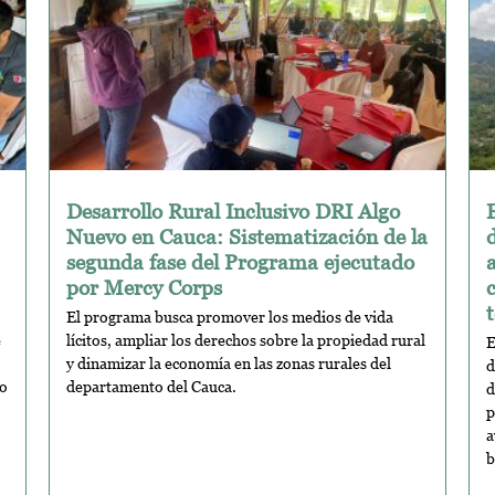
Desarrollo Rural Inclusivo DRI Algo
Nuevo en Cauca: Sistematización de la
segunda fase del Programa ejecutado
por Mercy Corps
t
El programa busca promover los medios de vida
e
lícitos, ampliar los derechos sobre la propiedad rural
E
y dinamizar la economía en las zonas rurales del
d
to
departamento del Cauca.
d
p
a
b