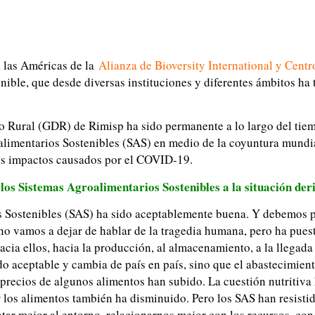
a las Américas de la
Alianza de Bioversity International y Centr
enible, que desde diversas instituciones y diferentes ámbitos ha
 Rural (GDR) de Rimisp ha sido permanente a lo largo del tiem
alimentarios Sostenibles (SAS) en medio de la coyuntura mundi
os impactos causados por el COVID-19.
e los Sistemas Agroalimentarios Sostenibles a la situación d
os Sostenibles (SAS) ha sido aceptablemente buena. Y debemos 
 no vamos a dejar de hablar de la tragedia humana, pero ha pues
acia ellos, hacia la producción, al almacenamiento, a la llegada
o aceptable y cambia de país en país, sino que el abastecimient
 precios de algunos alimentos han subido. La cuestión nutritiva 
 los alimentos también ha disminuido. Pero los SAS han resisti
ar mejor al entorno, relacionarnos mejor con los recursos, con 