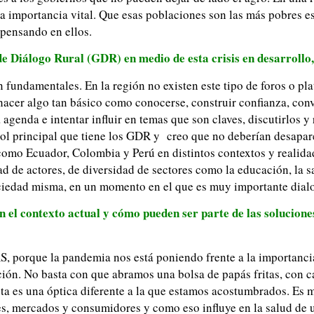
na importancia vital. Que esas poblaciones son las más pobres e
 pensando en ellos.
 Diálogo Rural (GDR) en medio de esta crisis en desarrollo
fundamentales. En la región no existen este tipo de foros o pla
acer algo tan básico como conocerse, construir confianza, convo
 agenda e intentar influir en temas que son claves, discutirlos y
l rol principal que tiene los GDR y creo que no deberían desapar
como Ecuador, Colombia y Perú en distintos contextos y realida
ad de actores, de diversidad de sectores como la educación, la s
sociedad misma, en un momento en el que es muy importante dial
 el contexto actual y cómo pueden ser parte de las solucione
AS, porque la pandemia nos está poniendo frente a la importancia
ión. No basta con que abramos una bolsa de papás fritas, con c
ta es una óptica diferente a la que estamos acostumbrados. Es mi
es, mercados y consumidores y como eso influye en la salud de 