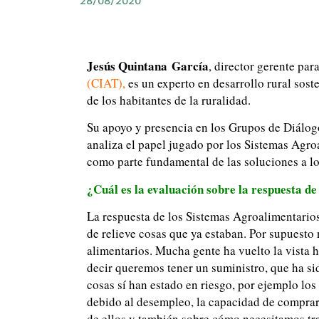
28/08/2020
Jesús Quintana
García
, director gerente par
(CIAT)
,
es un experto en desarrollo rural sost
de los habitantes de la ruralidad.
Su apoyo y presencia en los Grupos de Diálogo
analiza el papel jugado por los Sistemas Agro
como parte fundamental de las soluciones a l
¿Cuál es la evaluación sobre la respuesta d
La respuesta de los Sistemas Agroalimentari
de relieve cosas que ya estaban. Por supuesto
alimentarios. Mucha gente ha vuelto la vista h
decir queremos tener un suministro, que ha sid
cosas sí han estado en riesgo, por ejemplo los
debido al desempleo, la capacidad de comprar
de ellos y también sobre cómo necesitamos trat