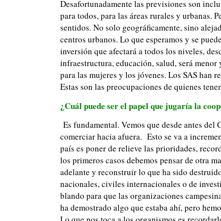
Desafortunadamente las previsiones son inclus
para todos, para las áreas rurales y urbanas. 
sentidos. No solo geográficamente, sino alejada
centros urbanos. Lo que esperamos y se puede 
inversión que afectará a todos los niveles, des
infraestructura, educación, salud, será menor 
para las mujeres y los jóvenes. Los SAS han r
Estas son las preocupaciones de quienes tenem
¿Cuál puede ser el papel que jugaría la coo
Es fundamental. Vemos que desde antes del CO
comerciar hacia afuera. Esto se va a increment
país es poner de relieve las prioridades, recor
los primeros casos debemos pensar de otra m
adelante y reconstruir lo que ha sido destruid
nacionales, civiles internacionales o de invest
blando para que las organizaciones campesina
ha demostrado algo que estaba ahí, pero hem
Lo que nos toca a los organismos es recordarl