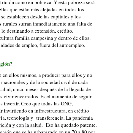
utrición como en pobreza. Y esta pobreza será
ellas que están más alejadas en todos los
 se establecen desde las capitales y los
s rurales sufran inmediatamente una falta de
, lo destinando a extensión, crédito,
cultura familia campesina y dentro de ellos,
ilidades de empleo, fuera del autoempleo.
egión?
en ellos mismos, a producir para ellos y no
rnacionales y de la sociedad civil de cada
a salud, cinco meses después de la llegada de
 vivir encerrados. Es el momento de seguir
s invertir. Creo que todas las ONG,
r invirtiendo en infraestructura, en crédito
ia, tecnología y transferencia. La pandemia
rición y con la salud
. Eso ha quedado patente.
región que se ha urbanizado en un 70 a 80 por