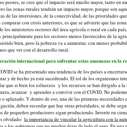
o peores, se cree que el impacto será mucho mayor, tanto en n
Pero las zonas rurales tendrán un impacto mayor, porque son aqu
s de las inversiones, de la conectividad, de las prioridades que
comparar con crisis anteriores, es que se advierte que las zona
de los ministerios rectores del área agrícola o rural en cada país
y principalmente para los sectores menos favorecidos de la agri
esistido bien, pero la pobreza va a aumentar, con menos probab
os que ver con el desarrollo rural.
peración internacional para enfrentar estas amenazas en la r
VID se ha presentado una tendencia de los países a encerrarse 
ar y de hecho ya está sucediendo. El rol de los organismos inte
dar que si bien los esfuerzos y los recursos se han dirigido a l
anera, avanzar y aprender a convivir con el COVID. No podemos
o o aplazado. Y dentro de eso, una de las primeras necesidades e
igación, deben recordar que hay otras prioridades, se debe segui
s de pequeños productores sigan produciendo. Invertir en cienc
os olvidado:
la importancia de vincular la agricultura con la nut
es a los gobiernos que no pueden dejar de lado el agro. En una 