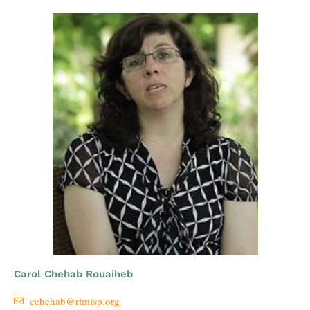
Carol Chehab Rouaiheb
cchehab@rimisp.org