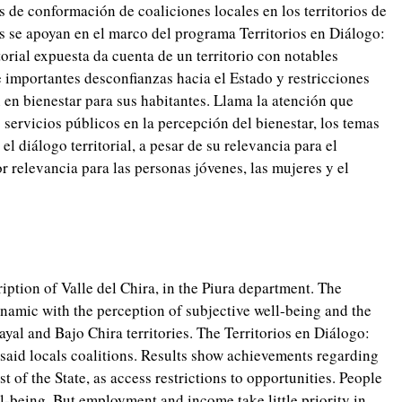
 de conformación de coaliciones locales en los territorios de
s se apoyan en el marco del programa Territorios en Diálogo:
torial expuesta da cuenta de un territorio con notables
e importantes desconfianzas hacia el Estado y restricciones
 en bienestar para sus habitantes. Llama la atención que
servicios públicos en la percepción del bienestar, los temas
l diálogo territorial, a pesar de su relevancia para el
or relevancia para las personas jóvenes, las mujeres y el
tion of Valle del Chira, in the Piura department. The
dynamic with the perception of subjective well-being and the
yal and Bajo Chira territories. The Territorios en Diálogo:
said locals coalitions. Results show achievements regarding
t of the State, as access restrictions to opportunities. People
ll-being. But employment and income take little priority in