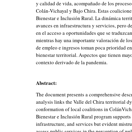
y calidad de vida, acompañado de los procesos
Colán-Vichayal y Bajo Chira. Estas coalicione
Bienestar e Inclusión Rural. La dinámica terri
avances en infraestructura y servicios, pero d
en el acceso a oportunidades que se traduzcan
mientras hay una importante valoración de los 
de empleo e ingresos toman poca prioridad en e
bienestar territorial. Aspectos que tienen may
contexto derivado de la pandemia.
Abstract:
The document presents a comprehensive descrip
analysis links the Valle del Chira territorial 
conformation of local coalitions in ColánVicha
Bienestar e Inclusión Rural program supports 
infrastructure, and services but evident mistrus
assess public services in the perception of we