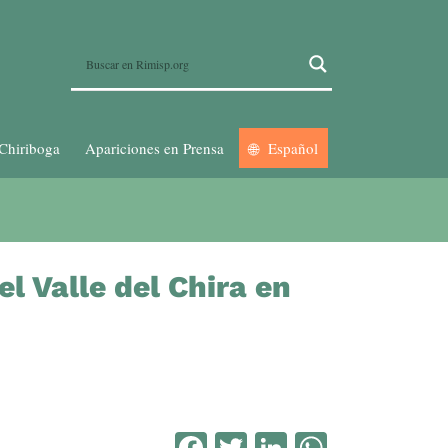
Chiriboga
Apariciones en Prensa
Español
l Valle del Chira en
Facebook
Twitter
LinkedIn
WhatsA