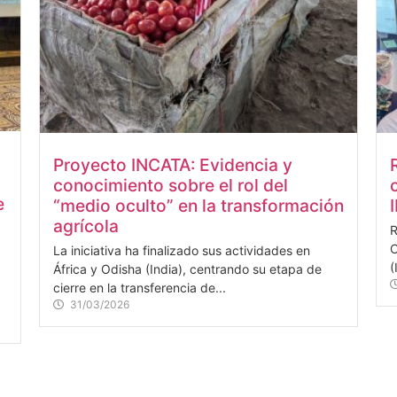
Proyecto INCATA: Evidencia y
conocimiento sobre el rol del
e
“medio oculto” en la transformación
agrícola
R
C
La iniciativa ha finalizado sus actividades en
(
África y Odisha (India), centrando su etapa de
cierre en la transferencia de...
31/03/2026