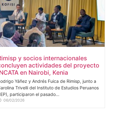
Rimisp y socios internacionales
concluyen actividades del proyecto
INCATA en Nairobi, Kenia
odrigo Yáñez y Andrés Fuica de Rimisp, junto a
arolina Trivelli del Instituto de Estudios Peruanos
IEP), participaron el pasado...
06/02/2026