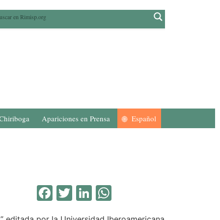
Chiriboga
Apariciones en Prensa
Español
Facebook
Twitter
LinkedIn
WhatsApp
 editada por la Universidad Iberoamericana