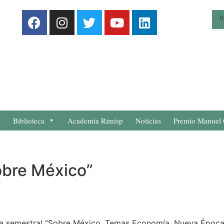
Biblioteca
Academia Rimisp
Noticias
Premio Manuel 
obre México”
ca semestral “Sobre México. Temas Economía. Nueva Época”