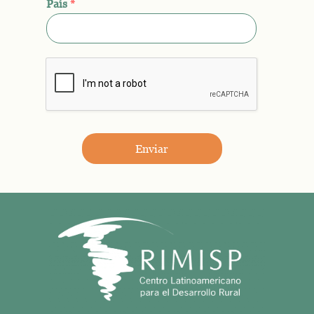
País
*
Enviar