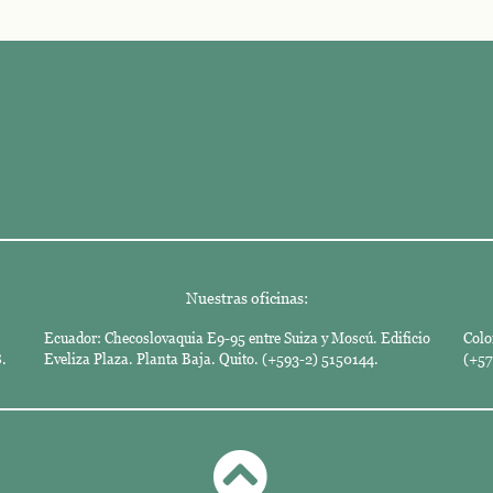
Nuestras oficinas:
Ecuador: Checoslovaquia E9-95 entre Suiza y Moscú. Edificio
Colo
.
Eveliza Plaza. Planta Baja. Quito. (+593-2) 5150144.
(+57