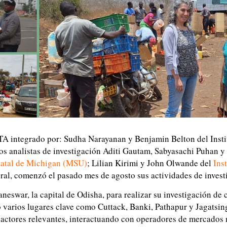
TA integrado por: Sudha Narayanan y Benjamin Belton del Insti
los analistas de investigación Aditi Gautam, Sabyasachi Puhan
tatal de Michigan (MSU)
; Lilian Kirimi y John Olwande del
Ins
ral, comenzó el pasado mes de agosto sus actividades de invest
aneswar, la capital de Odisha, para realizar su investigación de
ó varios lugares clave como Cuttack, Banki, Pathapur y Jagatsing
actores relevantes, interactuando con operadores de mercados 