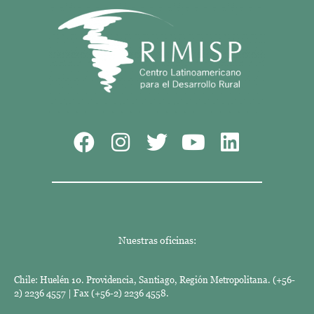
Nuestras oficinas:
Chile: Huelén 10. Providencia, Santiago, Región Metropolitana. (+56-
2) 2236 4557 | Fax (+56-2) 2236 4558.