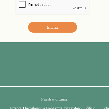
Enviar
Nuestras oficinas:
Ecuador: Checoslovaquia E9-95 entre Suiza y Moscú. Edificio
Colo