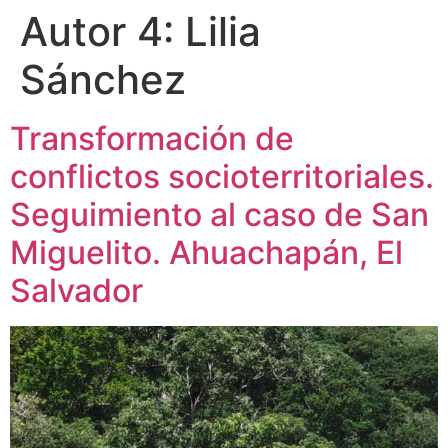
Autor 4:
Lilia
Sánchez
Transformación de
conflictos socioterritoriales.
Seguimiento al caso de San
Miguelito. Ahuachapán, El
Salvador