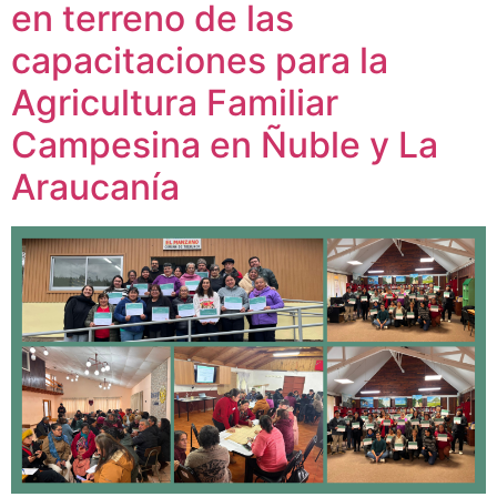
en terreno de las
capacitaciones para la
Agricultura Familiar
Campesina en Ñuble y La
Araucanía