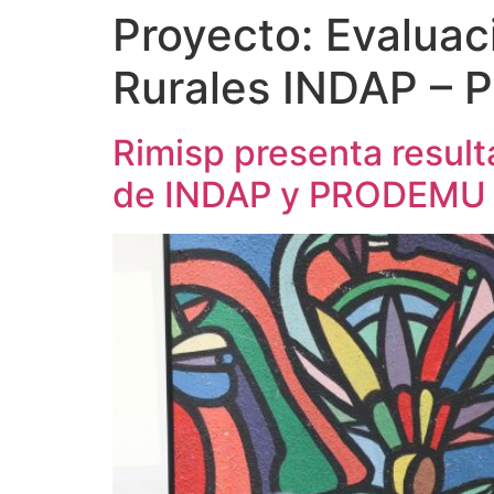
Proyecto:
Evaluac
Rurales INDAP –
Rimisp presenta result
de INDAP y PRODEMU