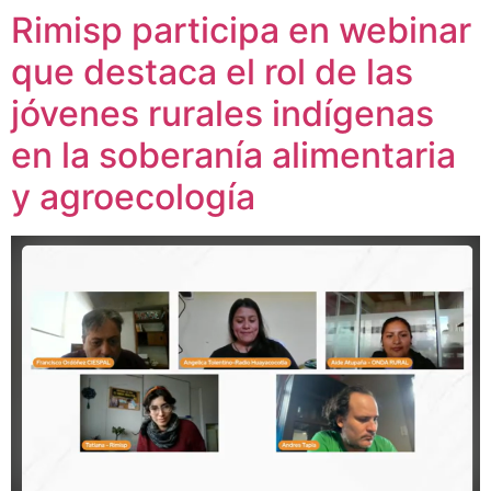
Rimisp participa en webinar
que destaca el rol de las
jóvenes rurales indígenas
en la soberanía alimentaria
y agroecología