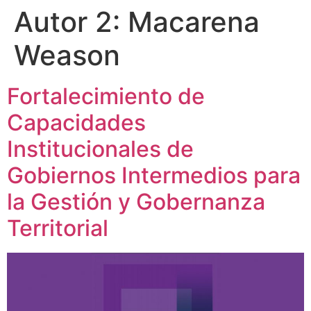
Autor 2:
Macarena
Weason
Fortalecimiento de
Capacidades
Institucionales de
Gobiernos Intermedios para
la Gestión y Gobernanza
Territorial