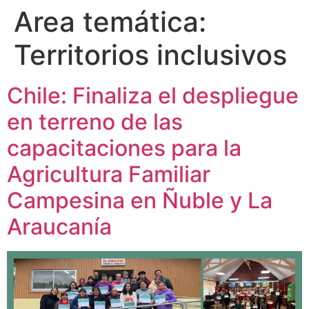
Area temática:
Territorios inclusivos
Chile: Finaliza el despliegue
en terreno de las
capacitaciones para la
Agricultura Familiar
Campesina en Ñuble y La
Araucanía